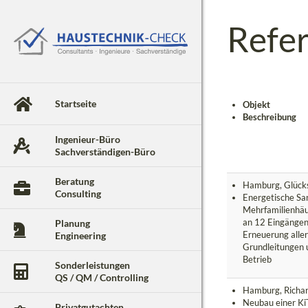
Refe
Startseite
Objekt
Beschreibung
Ingenieur-Büro
Sachverständigen-Büro
Beratung
Hamburg, Glück
Consulting
Energetische Sa
Mehrfamilienhä
an 12 Eingängen
Planung
Erneuerung alle
Engineering
Grundleitungen 
Betrieb
Sonderleistungen
QS / QM / Controlling
Hamburg, Richa
Neubau einer Ki
Privatgutachten