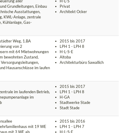
euerung aller
H-L-S
und Grundleitungen, Einbau
Privat
chnische Ausstattungen,
Architekt Ocker
, KWL-Anlage, zentrale
, Kühlanlage, Gas-
städter Weg, 1.BA
2015 bis 2017
nierung von 2
LPH 1 - LPH 8
usern mit 64 Mietwohnungen
H-L-S-E
im bewohnten Zustand,
Altoba
r Versorgungsleitungen,
Architekturbüro Sawallich
und Hausanschlüsse im laufen
2015 bis 2017
entrale im laufenden Betrieb,
LPH 1 - LPH 8
mepumpenanlage im
H-GA
eb
Stadtwerke Stade
Stadt Stade
nsallee
2015 bis 2016
ehrfamilienhaus mit 19 WE
LPH 1 - LPH 7
haus mit 3 WE als
H-L-S-E