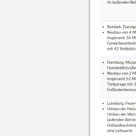
im laufenden Bet
Reinbek, Danzig
Neubau von 4 Me
insgesamt 36 M
Gewerbeeinheit
mit 42 Stellplät
Hamburg, Mozar
Humboldtstraße
Neubau von 2 Me
insgesamt 52 M
Tiefgarage mit 3
Fußbodenheizun
Lüneburg, Feue
Umbau der Heizz
Umbau der Warm
laufenden Betri
Gebäudeautomati
eine Leitwarte