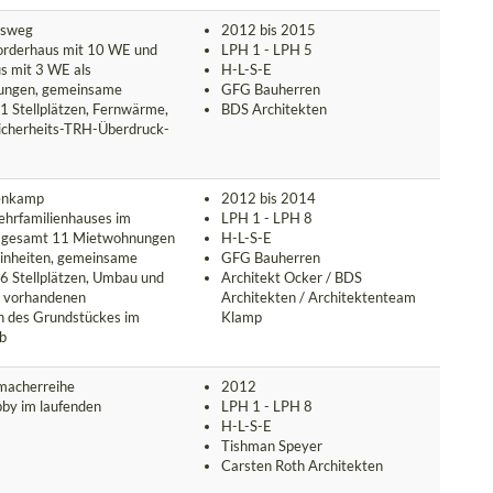
msweg
2012 bis 2015
orderhaus mit 10 WE und
LPH 1 - LPH 5
s mit 3 WE als
H-L-S-E
ungen, gemeinsame
GFG Bauherren
1 Stellplätzen, Fernwärme,
BDS Architekten
icherheits-TRH-Überdruck-
enkamp
2012 bis 2014
hrfamilienhauses im
LPH 1 - LPH 8
insgesamt 11 Mietwohnungen
H-L-S-E
inheiten, gemeinsame
GFG Bauherren
26 Stellplätzen, Umbau und
Architekt Ocker / BDS
 vorhandenen
Architekten / Architektenteam
n des Grundstückes im
Klamp
eb
macherreihe
2012
by im laufenden
LPH 1 - LPH 8
H-L-S-E
Tishman Speyer
Carsten Roth Architekten