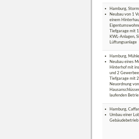
Hamburg, Stor
Neubau von 1 V
einem Hinterhau
Eigentumswohn
Tiefgarage mit 1
KWL-Anlagen, S
Lüftungsanlage
Hamburg, Mühl
Neubau eines Me
Hinterhof mit 
und 2 Gewerbee
Tiefgarage mit 
Neuordnung von
Hausanschlüsse
laufenden Betri
Hamburg, Caffa
Umbau einer Lob
Gebäudebetrieb