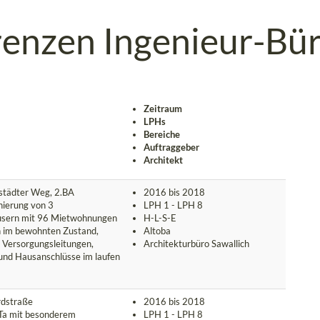
renzen Ingenieur-Bü
Zeitraum
LPHs
Bereiche
Auftraggeber
Architekt
städter Weg, 2.BA
2016 bis 2018
nierung von 3
LPH 1 - LPH 8
usern mit 96 Mietwohnungen
H-L-S-E
 im bewohnten Zustand,
Altoba
r Versorgungsleitungen,
Architekturbüro Sawallich
und Hausanschlüsse im laufen
rdstraße
2016 bis 2018
Ta mit besonderem
LPH 1 - LPH 8