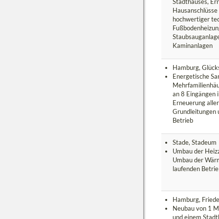
Stadthauses, Ern
Hausanschlüsse 
hochwertiger te
Fußbodenheizung
Staubsauganlage
Kaminanlagen
Hamburg, Glück
Energetische Sa
Mehrfamilienhä
an 8 Eingängen 
Erneuerung alle
Grundleitungen 
Betrieb
Stade, Stadeum
Umbau der Heizz
Umbau der Wär
laufenden Betri
Hamburg, Friede
Neubau von 1 M
und einem Stadt