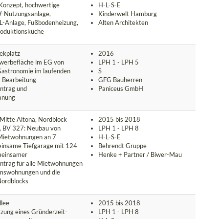
Konzept, hochwertige
H-L-S-E
W-Nutzungsanlage,
Kinderwelt Hamburg
-Anlage, Fußbodenheizung,
Alten Architekten
roduktionsküche
ekplatz
2016
werbefläche im EG von
LPH 1 - LPH 5
 Gastronomie im laufenden
S
 Bearbeitung
GFG Bauherren
ntrag und
Paniceus GmbH
anung
itte Altona, Nordblock
2015 bis 2018
, BV 327: Neubau von
LPH 1 - LPH 8
Mietwohnungen an 7
H-L-S-E
insame Tiefgarage mit 124
Behrendt Gruppe
emeinsamer
Henke + Partner / Biwer-Mau
trag für alle Mietwohnungen
umswohnungen und die
Nordblocks
lee
2015 bis 2018
zung eines Gründerzeit-
LPH 1 - LPH 8