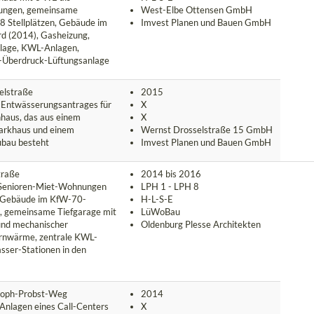
ungen, gemeinsame
West-Elbe Ottensen GmbH
8 Stellplätzen, Gebäude im
Imvest Planen und Bauen GmbH
d (2014), Gasheizung,
lage, KWL-Anlagen,
-Überdruck-Lüftungsanlage
elstraße
2015
 Entwässerungsantrages für
X
nhaus, das aus einem
X
arkhaus und einem
Wernst Drosselstraße 15 GmbH
ubau besteht
Imvest Planen und Bauen GmbH
traße
2014 bis 2016
Senioren-Miet-Wohnungen
LPH 1 - LPH 8
 Gebäude im KfW-70-
H-L-S-E
, gemeinsame Tiefgarage mit
LüWoBau
 und mechanischer
Oldenburg Plesse Architekten
ernwärme, zentrale KWL-
sser-Stationen in den
toph-Probst-Weg
2014
nlagen eines Call-Centers
X