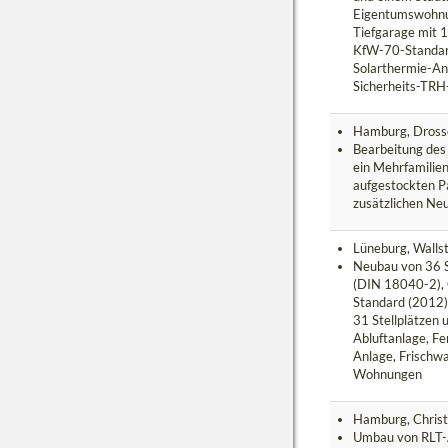
Eigentumswohn
Tiefgarage mit 1
KfW-70-Standar
Solarthermie-An
Sicherheits-TRH
Hamburg, Dross
Bearbeitung des
ein Mehrfamilie
aufgestockten P
zusätzlichen Ne
Lüneburg, Walls
Neubau von 36 
(DIN 18040-2),
Standard (2012)
31 Stellplätzen
Abluftanlage, F
Anlage, Frischwa
Wohnungen
Hamburg, Chris
Umbau von RLT-A