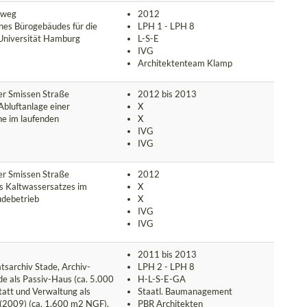
lweg
2012
nes Bürogebäudes für die
LPH 1 - LPH 8
Universität Hamburg
L-S-E
IVG
Architektenteam Klamp
r Smissen Straße
2012 bis 2013
Abluftanlage einer
X
e im laufenden
X
IVG
IVG
r Smissen Straße
2012
s Kaltwassersatzes im
X
debetrieb
X
IVG
IVG
2011 bis 2013
tsarchiv Stade, Archiv-
LPH 2 - LPH 8
 als Passiv-Haus (ca. 5.000
H-L-S-E-GA
att und Verwaltung als
Staatl. Baumanagement
(2009) (ca. 1.600 m2 NGF),
PBR Architekten