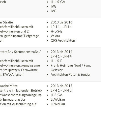
rieb
H-L-S-GA
IVG
IVG
er Straße
2013 bis 2016
hrfamilienhäusern mit
LPH 1 - LPH 4
ietwohnungen und 2
H-L-S-E
en, gemeinsame Tiefgarage
Valora
zen
QRS Architekten
tstraße / Schumannstraße /
2013 bis 2014
LPH 1 - LPH 4
hrfamilienhäusern mit
H-L-S-E
ietwohnungen, gemeinsame
Frank Heimbau Nord / Fam.
9 Stellplätzen, Fernwärme,
Geissler
g, KWL-Anlagen
Architekten Peter & Sunder
rwache Mitte
2013 bis 2015
entrale im laufenden Betrieb,
LPH 1 - LPH 8
wasserbereitungsanlage im
H-S-GA
eb, Erneuerung der
LüWoBau
on mit Aufschaltung auf
LüWoBau