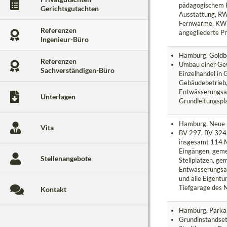
pädagogischem 
Gerichtsgutachten
Ausstattung, R
Fernwärme, KWL
Referenzen
angegliederte P
Ingenieur-Büro
Hamburg, Goldb
Referenzen
Umbau einer Ge
Sachverständigen-Büro
Einzelhandel in
Gebäudebetrieb,
Entwässerungsa
Unterlagen
Grundleitungspl
Hamburg, Neue M
Vita
BV 297, BV 324
insgesamt 114 
Eingängen, geme
Stellenangebote
Stellplätzen, g
Entwässerungsan
und alle Eigent
Tiefgarage des 
Kontakt
Hamburg, Parkal
Grundinstandset